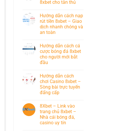
8xbet cho tân thủ
Hướng dẫn cách nạp
rút tiền 8xbet – Giao
dịch nhanh chóng và
an toàn
Hướng dẫn cách cá
cược bóng đá 8xbet
cho người mới bắt
đầu
Hướng dẫn cách
chơi Casino 8xbet –
Sòng bài trực tuyến
đẩng cấp
8Xbet – Link vào
trang chủ 8xbet –
Nhà cái bóng đá,
casino uy tín