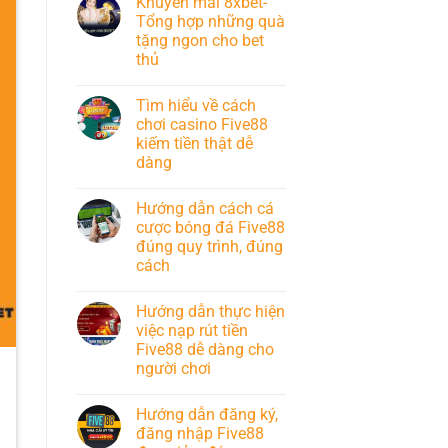
Khuyến mãi 8xbet-
Tổng hợp những quà
tặng ngon cho bet
thủ
Tìm hiểu về cách
chơi casino Five88
kiếm tiền thật dễ
dàng
Hướng dẫn cách cá
cược bóng đá Five88
đúng quy trình, đúng
cách
Hướng dẫn thực hiện
việc nạp rút tiền
Five88 dễ dàng cho
người chơi
Hướng dẫn đăng ký,
đăng nhập Five88