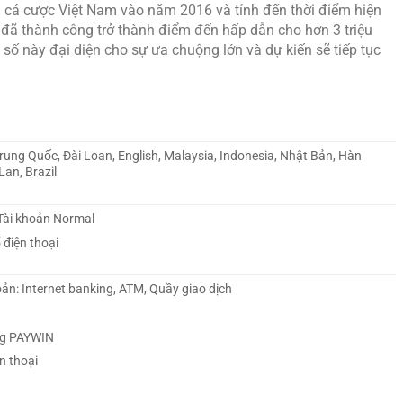
g cá cược Việt Nam vào năm 2016 và tính đến thời điểm hiện
 đã thành công trở thành điểm đến hấp dẫn cho hơn 3 triệu
 số này đại diện cho sự ưa chuộng lớn và dự kiến sẽ tiếp tục
rung Quốc, Đài Loan, English, Malaysia, Indonesia, Nhật Bản, Hàn
Lan, Brazil
 Tài khoản Normal
 điện thoại
n: Internet banking, ATM, Quầy giao dịch
ng PAYWIN
n thoại