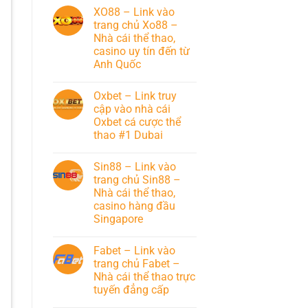
XO88 – Link vào
trang chủ Xo88 –
Nhà cái thể thao,
casino uy tín đến từ
Anh Quốc
Oxbet – Link truy
cập vào nhà cái
Oxbet cá cược thể
thao #1 Dubai
Sin88 – Link vào
trang chủ Sin88 –
Nhà cái thể thao,
casino hàng đầu
Singapore
Fabet – Link vào
trang chủ Fabet –
Nhà cái thể thao trực
tuyến đẳng cấp