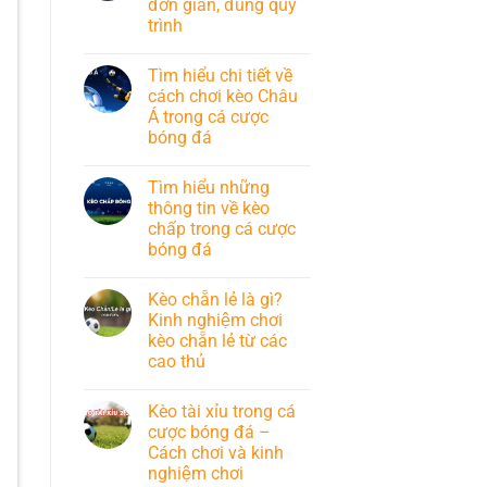
đơn giản, đúng quy
trình
Tìm hiểu chi tiết về
cách chơi kèo Châu
Á trong cá cược
bóng đá
Tìm hiểu những
thông tin về kèo
chấp trong cá cược
bóng đá
Kèo chẵn lẻ là gì?
Kinh nghiệm chơi
kèo chẵn lẻ từ các
cao thủ
Kèo tài xỉu trong cá
cược bóng đá –
Cách chơi và kinh
nghiệm chơi