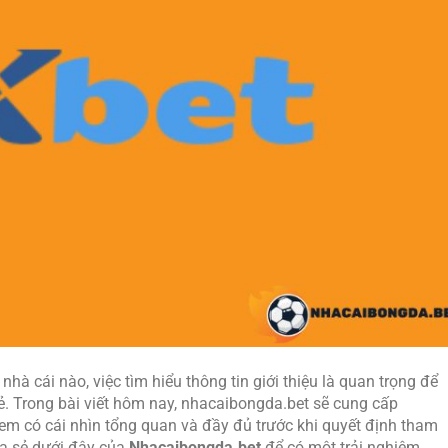
nhà cái nào, việc tìm hiểu thông tin giới thiệu là quan trọng để
. Trong bài viết hôm nay, nhacaibongda.bet sẽ cung cấp
 em có cái nhìn tổng quan và đầy đủ trước khi quyết định tham
ia sẻ dưới đây của
Nhacaibongda.bet
để có một trải nghiệm