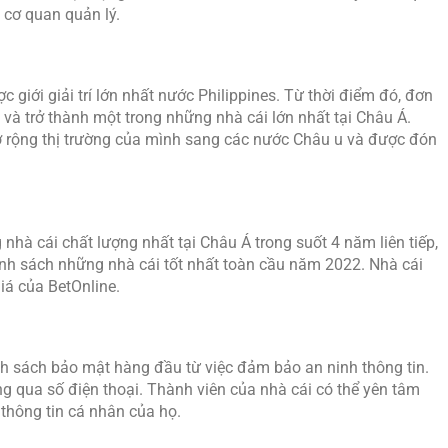
 cơ quan quản lý.
 giới giải trí lớn nhất nước Philippines. Từ thời điểm đó, đơn
ẽ và trở thành một trong những nhà cái lớn nhất tại Châu Á.
ở rộng thị trường của mình sang các nước Châu u và được đón
nhà cái chất lượng nhất tại Châu Á trong suốt 4 năm liên tiếp,
anh sách những nhà cái tốt nhất toàn cầu năm 2022. Nhà cái
giá của BetOnline.
h sách bảo mật hàng đầu từ việc đảm bảo an ninh thông tin.
ng qua số điện thoại. Thành viên của nhà cái có thể yên tâm
i thông tin cá nhân của họ.