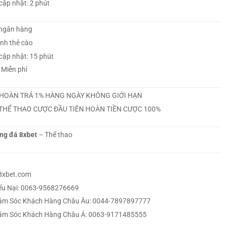
cập nhật: 2 phút
 ngân hàng
nh thẻ cào
cập nhật: 15 phút
: Miễn phí
HOÀN TRẢ 1% HÀNG NGÀY KHÔNG GIỚI HẠN
THỂ THAO CƯỢC ĐẦU TIÊN HOÀN TIỀN CƯỢC 100%
ng đá 8xbet
– Thể thao
xbet.com
iếu Nại: 0063-9568276669
hăm Sóc Khách Hàng Châu Âu: 0044-7897897777
hăm Sóc Khách Hàng Châu Á: 0063-9171485555