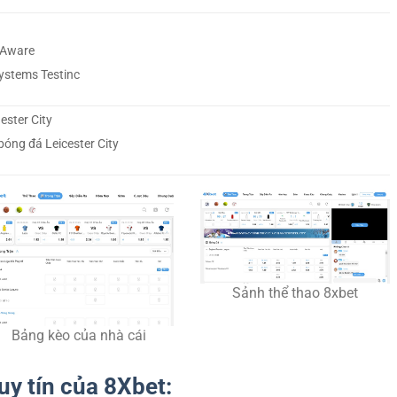
 Aware
ystems Testinc
ster City
bóng đá Leicester City
Sảnh thể thao 8xbet
Bảng kèo của nhà cái
uy tín của 8Xbet: