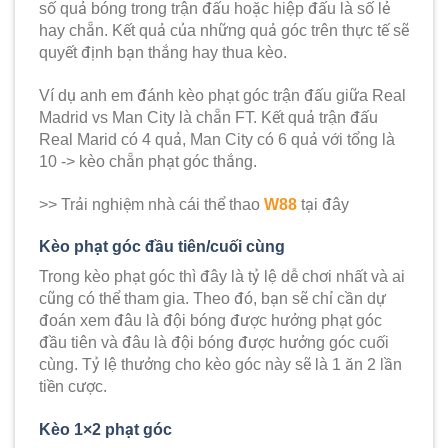
số quả bóng trong trận đấu hoặc hiệp đấu là số lẻ
hay chẵn. Kết quả của những quả góc trên thực tế sẽ
quyết định bạn thắng hay thua kèo.
Ví dụ anh em đánh kèo phạt góc trận đấu giữa Real
Madrid vs Man City là chẵn FT. Kết quả trận đấu
Real Marid có 4 quả, Man City có 6 quả với tổng là
10 -> kèo chẵn phạt góc thắng.
>> Trải nghiệm nhà cái thể thao
W88
tại đây
Kèo phạt góc đầu tiên/cuối cùng
Trong kèo phạt góc thì đây là tỷ lệ dễ chơi nhất và ai
cũng có thể tham gia. Theo đó, bạn sẽ chỉ cần dự
đoán xem đâu là đội bóng được hưởng phạt góc
đầu tiên và đâu là đội bóng được hưởng góc cuối
cùng. Tỷ lệ thưởng cho kèo góc này sẽ là 1 ăn 2 lần
tiền cược.
Kèo 1×2 phạt góc