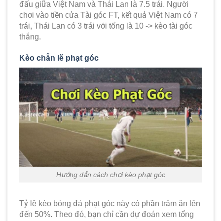
đấu giữa Việt Nam và Thái Lan là 7.5 trái. Người
chơi vào tiền cửa Tài góc FT, kết quả Việt Nam có 7
trái, Thái Lan có 3 trái với tổng là 10 -> kèo tài góc
thắng.
Kèo chẵn lẽ phạt góc
Hướng dẫn cách chơi kèo phạt góc
Tỷ lệ kèo bóng đá phạt góc này có phần trăm ăn lên
đến 50%. Theo đó, bạn chỉ cần dự đoán xem tổng