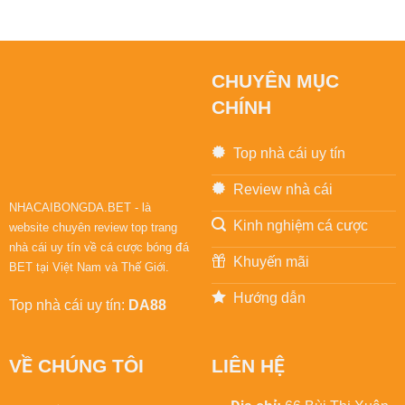
CHUYÊN MỤC
CHÍNH
Top nhà cái uy tín
Review nhà cái
NHACAIBONGDA.BET - là
Kinh nghiệm cá cược
website chuyên review top trang
nhà cái uy tín về cá cược bóng đá
Khuyến mãi
BET tại Việt Nam và Thế Giới.
Hướng dẫn
Top nhà cái uy tín:
DA88
VỀ CHÚNG TÔI
LIÊN HỆ