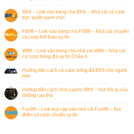
BK8 – Link vào trang chủ BK8 – Nhà cái cá cược
trực tuyến xanh chín
FB88 – Link vào trang chủ FB88 – Nhà cái chuyên
cá cược thể thao uy tín
W88 – Link vào trang chủ nhà cái W88 – Nhà cái
cá cược bóng đá uy tín Châu Á
Hướng dẫn cách cá cược bóng đá BK8 cho người
mới
Hướng dẫn cách chơi casino BK8 – Nơi hội tụ của
những cao thủ
Fun88 – Link truy cập vào nhà cái Fun88 – Địa
điểm cá cược chuẩn uy tín