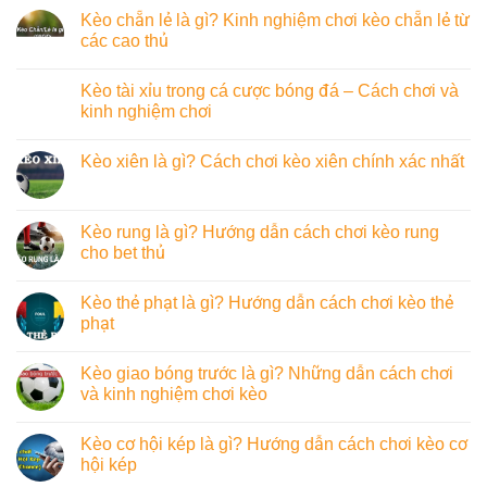
Kèo chẵn lẻ là gì? Kinh nghiệm chơi kèo chẵn lẻ từ
các cao thủ
Kèo tài xỉu trong cá cược bóng đá – Cách chơi và
kinh nghiệm chơi
Kèo xiên là gì? Cách chơi kèo xiên chính xác nhất
Kèo rung là gì? Hướng dẫn cách chơi kèo rung
cho bet thủ
Kèo thẻ phạt là gì? Hướng dẫn cách chơi kèo thẻ
phạt
Kèo giao bóng trước là gì? Những dẫn cách chơi
và kinh nghiệm chơi kèo
Kèo cơ hội kép là gì? Hướng dẫn cách chơi kèo cơ
hội kép