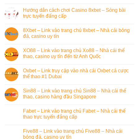
Hướng dẫn cách chơi Casino 8xbet – Sòng bài
trực tuyến đẩng cấp
8Xbet – Link vào trang chủ 8xbet – Nhà cái bóng
đá, casino uy tín
XO88 – Link vào trang chủ Xo88 – Nhà cái thể
thao, casino uy tín đến từ Anh Quốc
Oxbet – Link truy cập vào nhà cái Oxbet cá cược
thể thao #1 Dubai
Sin88 – Link vào trang chủ Sin88 – Nhà cái thể
thao, casino hàng đầu Singapore
Fabet – Link vào trang chủ Fabet – Nhà cái thể
thao trực tuyến đẳng cấp
Five88 – Link vào trang chủ Five88 – Nhà cái
bóng đá, casino uy tín