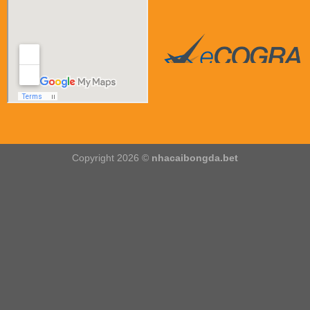
Copyright 2026 ©
nhacaibongda.bet